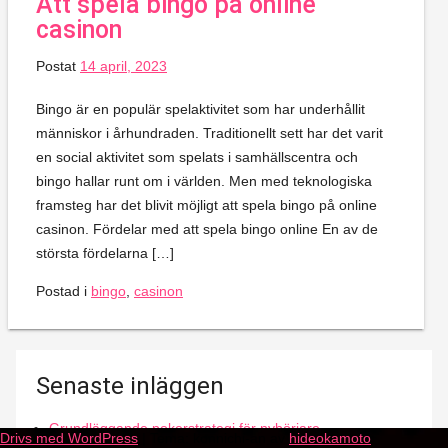
Att spela bingo på online
casinon
Postat
14 april, 2023
Bingo är en populär spelaktivitet som har underhållit
människor i århundraden. Traditionellt sett har det varit
en social aktivitet som spelats i samhällscentra och
bingo hallar runt om i världen. Men med teknologiska
framsteg har det blivit möjligt att spela bingo på online
casinon. Fördelar med att spela bingo online En av de
största fördelarna […]
Postad i
bingo
,
casinon
Senaste inläggen
Grundläggande pokerstrategi för nybörjare
Drivs med WordPress
|
Tema: konnichi-an av
hideokamoto