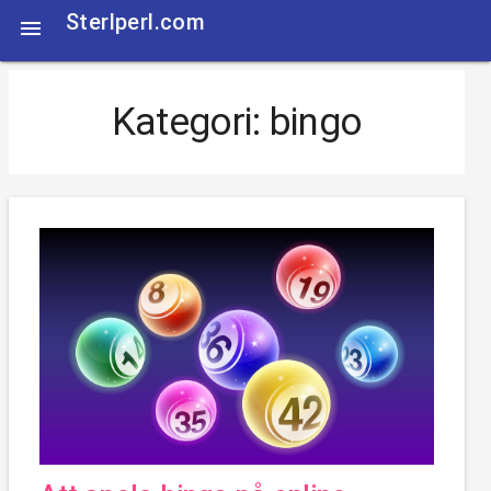
Hoppa
Sterlperl.com
menu
till
innehåll
Kategori: bingo